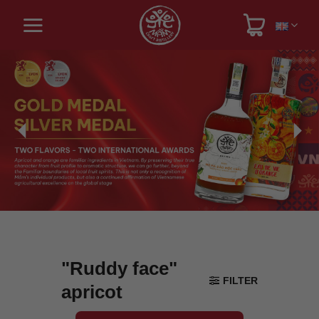
Skip
to
content
"Ruddy face"
FILTER
apricot