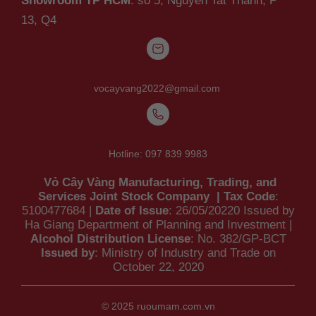
Showroom TP HCM
: so 5, Nguyen Tat Thanh,
P
13, Q4
vocayvang2022@gmail.com
Hotline:
097 839 9983
Vỏ Cây Vàng Manufacturing, Trading, and
Services Joint Stock Company | Tax Code
:
5100477684 |
Date of Issue
: 26/05/20220 Issued by
Ha Giang Department of Planning and Investment |
Alcohol Distribution License
: No. 382/GP-BCT
Issued by
: Ministry of Industry and Trade on
October 22, 2020
© 2025
ruoumam.com.vn