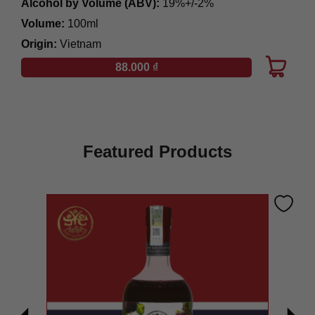
Alcohol by Volume (ABV):
19%+/-2%
Volume:
100ml
Origin:
Vietnam
88.000
₫
Featured Products