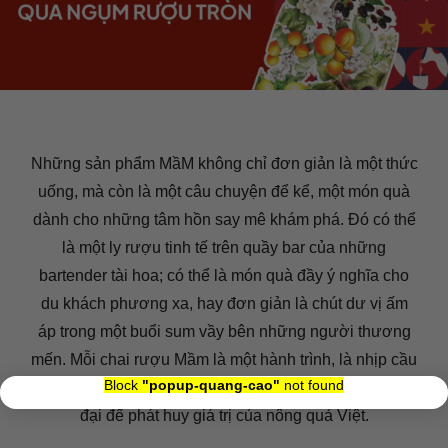
Những sản phẩm MầM không chỉ đơn giản là một thức
uống, mà còn là một câu chuyện để kể, một món quà
dành cho những tâm hồn say mê khám phá. Đó có thể
là một ly rượu tinh tế trên quầy bar của những
bartender tài hoa; có thể là món quà đầy ý nghĩa cho
du khách phương xa, hay đơn giản là chút dư vị ấm
áp trong một buổi sum vầy bên những người thương
mến. Mỗi chai rượu Mầm là một hành trình, là nhịp cầu
×
Block
"popup-quang-cao"
not found
nối giữa quá khứ và hiện tại, giữa truyền thống và hiện
đại để phát huy giá trị của nông quả Việt.