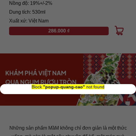
Nồng độ: 19%+/-2%
Dung tích: 530ml
Xuất xứ: Việt Nam
286.000
₫
×
Block
"popup-quang-cao"
not found
Những sản phẩm MầM không chỉ đơn giản là một thức