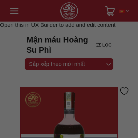
Bỏ
qua
nội
dung
Open this in UX Builder to add and edit content
Mận máu Hoàng
LỌC
Su Phì