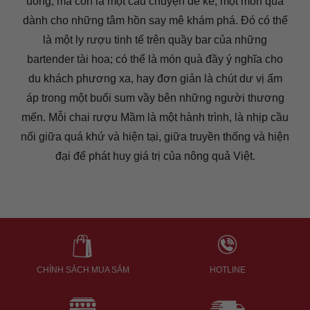
uống, mà còn là một câu chuyện để kể, một món quà
dành cho những tâm hồn say mê khám phá. Đó có thể
là một ly rượu tinh tế trên quầy bar của những
bartender tài hoa; có thể là món quà đầy ý nghĩa cho
du khách phương xa, hay đơn giản là chút dư vị ấm
áp trong một buổi sum vầy bên những người thương
mến. Mỗi chai rượu Mầm là một hành trình, là nhịp cầu
nối giữa quá khứ và hiện tại, giữa truyền thống và hiện
đại để phát huy giá trị của nông quả Việt.
CHÍNH SÁCH MUA SẮM
HOTLINE