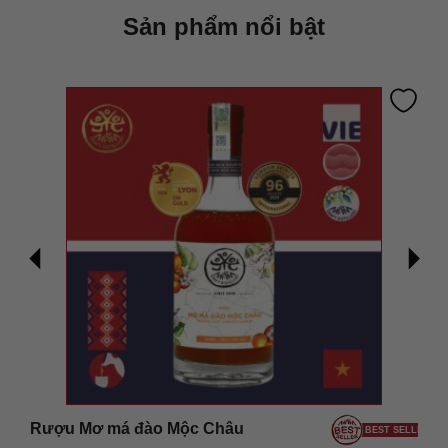
Sản phẩm nổi bật
Rượu Mơ má đào Mộc Châu
LER
BEST SELLER