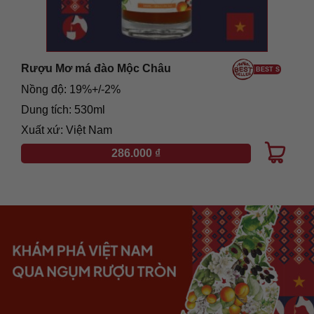
Rượu Mơ má đào Mộc Châu
BEST
Nồng độ: 19%+/-2%
Dung tích: 530ml
Xuất xứ: Việt Nam
286.000
₫