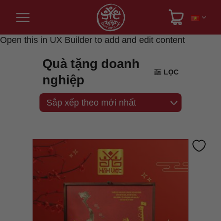
Bỏ
qua
nội
dung
Open this in UX Builder to add and edit content
Quà tặng doanh
LỌC
nghiệp