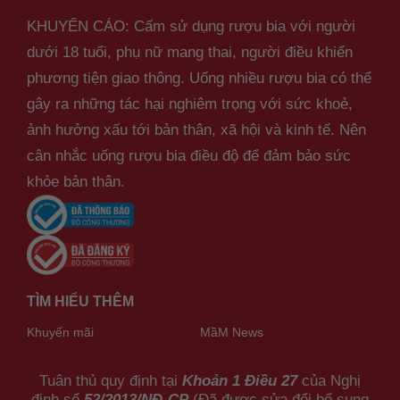
KHUYẾN CÁO: Cấm sử dụng rượu bia với người
dưới 18 tuổi, phụ nữ mang thai, người điều khiển
phương tiện giao thông. Uống nhiều rượu bia có thể
gây ra những tác hại nghiêm trọng với sức khoẻ,
ảnh hưởng xấu tới bản thân, xã hội và kinh tế. Nên
cân nhắc uống rượu bia điều độ để đảm bảo sức
khỏe bản thân.
TÌM HIỂU THÊM
Khuyến mãi
MầM News
Tuân thủ quy định tại
Khoản 1 Điều 27
của Nghị
định số
52/2013/NĐ-CP
(Đã được sửa đổi bổ sung