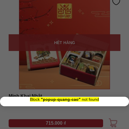
HẾT HÀNG
Minh Khai Nhật
×
Block
"popup-quang-cao"
not found
Xuất xứ: Vietnam
715.000
₫