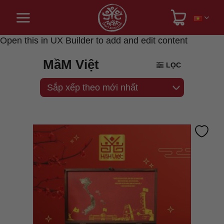
Bỏ
qua
nội
dung
Open this in UX Builder to add and edit content
MầM Việt
LỌC