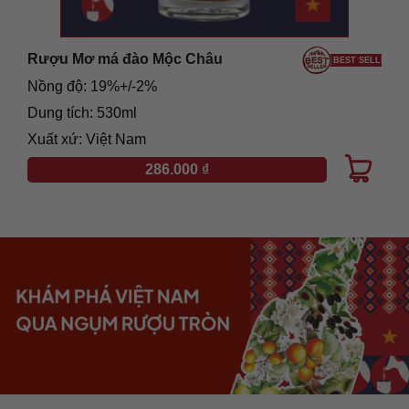
Rượu Mơ má đào Mộc Châu
LER
BEST SELLER
Nồng độ: 19%+/-2%
Dung tích: 530ml
Xuất xứ: Việt Nam
286.000
₫