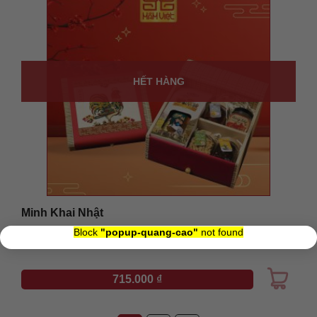
HẾT HÀNG
Minh Khai Nhật
×
Block
"popup-quang-cao"
not found
Xuất xứ: Vietnam
715.000
₫