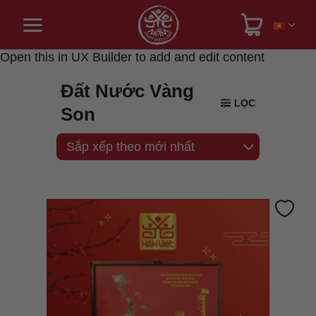
Bỏ
qua
nội
dung
Open this in UX Builder to add and edit content
Đất Nước Vàng
LỌC
Son