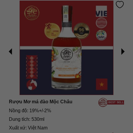
Rượu Mơ má đào Mộc Châu
LER
BEST SELLER
Nồng độ: 19%+/-2%
Dung tích: 530ml
Xuất xứ: Việt Nam