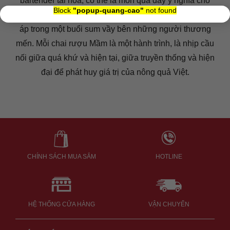
bartender tài hoa; có thể là món quà đầy ý nghĩa cho
×
Block
"popup-quang-cao"
not found
du khách phương xa, hay đơn giản là chút dư vị ấm
áp trong một buổi sum vầy bên những người thương
mến. Mỗi chai rượu Mầm là một hành trình, là nhịp cầu
nối giữa quá khứ và hiện tại, giữa truyền thống và hiện
đại để phát huy giá trị của nông quả Việt.
CHÍNH SÁCH MUA SẮM
HOTLINE
HỆ THỐNG CỬA HÀNG
VẬN CHUYỂN