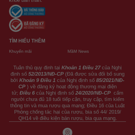
khỏe bản thân.
TÌM HIỂU THÊM
Khuyến mãi
MầM News
Tuân thủ quy định tại
Khoản 1 Điều 27
của Nghị
định số
52/2013/NĐ-CP
(Đã được sửa đổi bổ sung
bởi
Khoản 9 Điều 1
của Nghị định số
85/2021/NĐ-
CP
) về đăng ký hoạt động thương mại điện
tử;
Điều 6
của Nghị định số
24/2020/NĐ-CP
cấm
người chưa đủ 18 tuổi tiếp cận, truy cập, tìm kiếm
thông tin và mua rượu qua mạng; Điều 16 của Luật
Phòng chống tác hại của rượu, bia số 44/ 2019/
QH14 về điều kiện bán rượu, bia qua mạng.