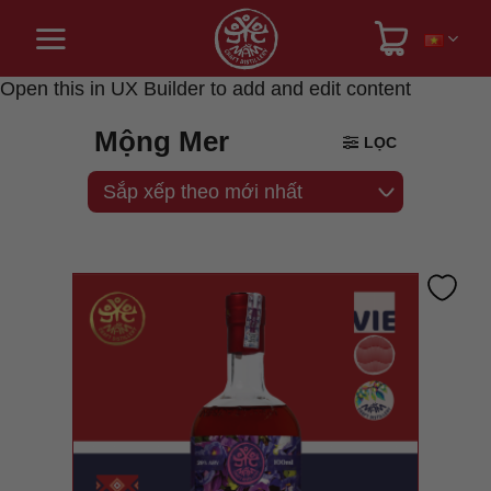
Bỏ
qua
nội
dung
Open this in UX Builder to add and edit content
Mộng Mer
LỌC