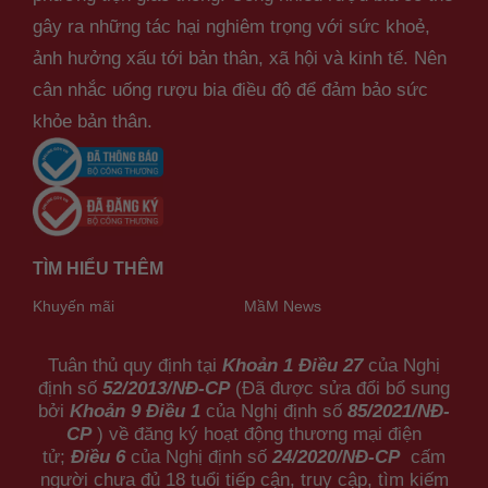
gây ra những tác hại nghiêm trọng với sức khoẻ,
ảnh hưởng xấu tới bản thân, xã hội và kinh tế. Nên
cân nhắc uống rượu bia điều độ để đảm bảo sức
khỏe bản thân.
TÌM HIỂU THÊM
Khuyến mãi
MầM News
Tuân thủ quy định tại
Khoản 1 Điều 27
của Nghị
định số
52/2013/NĐ-CP
(Đã được sửa đổi bổ sung
bởi
Khoản 9 Điều 1
của Nghị định số
85/2021/NĐ-
CP
) về đăng ký hoạt động thương mại điện
tử;
Điều 6
của Nghị định số
24/2020/NĐ-CP
cấm
người chưa đủ 18 tuổi tiếp cận, truy cập, tìm kiếm