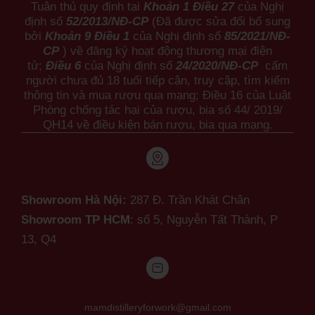
Tuân thủ quy định tại
Khoản 1 Điều 27
của Nghị
định số
52/2013/NĐ-CP
(Đã được sửa đổi bổ sung
bởi
Khoản 9 Điều 1
của Nghị định số
85/2021/NĐ-
CP
) về đăng ký hoạt động thương mại điện
tử;
Điều 6
của Nghị định số
24/2020/NĐ-CP
cấm
người chưa đủ 18 tuổi tiếp cận, truy cập, tìm kiếm
thông tin và mua rượu qua mạng; Điều 16 của Luật
Phòng chống tác hại của rượu, bia số 44/ 2019/
QH14 về điều kiện bán rượu, bia qua mạng.
Showroom Hà Nội:
287 Đ. Trần Khát Chân
Showroom TP HCM
: số 5, Nguyễn Tất Thành,
P
13, Q4
mamdistilleryforwork@gmail.com