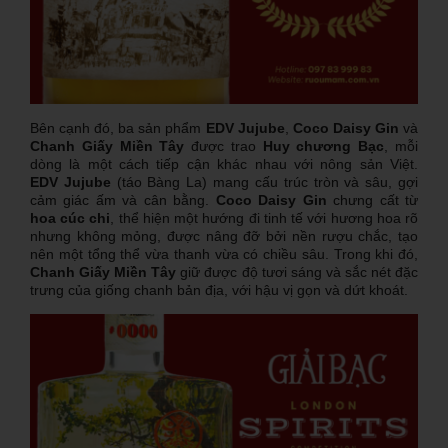
Bên cạnh đó, ba sản phẩm
EDV Jujube
,
Coco Daisy Gin
và
Chanh Giấy Miền Tây
được trao
Huy chương Bạc
, mỗi
dòng là một cách tiếp cận khác nhau với nông sản Việt.
EDV Jujube
(táo Bàng La) mang cấu trúc tròn và sâu, gợi
cảm giác ấm và cân bằng.
Coco Daisy Gin
chưng cất từ
hoa cúc chi
, thể hiện một hướng đi tinh tế với hương hoa rõ
nhưng không mỏng, được nâng đỡ bởi nền rượu chắc, tạo
nên một tổng thể vừa thanh vừa có chiều sâu. Trong khi đó,
Chanh Giấy Miền Tây
giữ được độ tươi sáng và sắc nét đặc
trưng của giống chanh bản địa, với hậu vị gọn và dứt khoát.