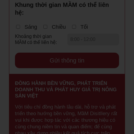
Khung thời gian MẦM có thể liên
hệ:
Sáng
Chiều
Tối
Khoảng thời gian
MẦM có thể liên hệ:
ĐỒNG HÀNH BỀN VỮNG, PHÁT TRIỂN
DOANH THU VÀ PHÁT HUY GIÁ TRỊ NÔNG
SẢN VIỆT
Với tiêu chí đồng hành lâu dài, hỗ trợ và phát
triển theo hướng bền vững, MầM Disitllery rất
vui khi được hợp tác với các thương hiệu có
cùng chung niềm tin và quan điểm; để cùng
nhau xây dựng nhiều kết quả tích cực trên