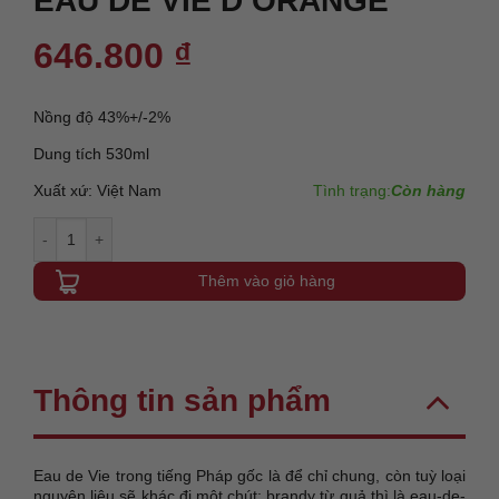
EAU DE VIE D’ORANGE
646.800
₫
Nồng độ 43%+/-2%
Dung tích 530ml
Xuất xứ: Việt Nam
Tình trạng:
Còn hàng
EAU DE VIE D'ORANGE số lượng
Thêm vào giỏ hàng
Thông tin sản phẩm
Eau de Vie trong tiếng Pháp gốc là để chỉ chung, còn tuỳ loại
nguyên liệu sẽ khác đi một chút: brandy từ quả thì là eau-de-