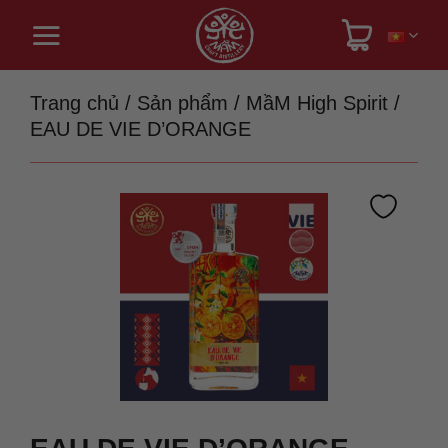
Bỏ
qua
nội
dung
Trang chủ
/
Sản phẩm
/
MầM High Spirit
/
EAU DE VIE D’ORANGE