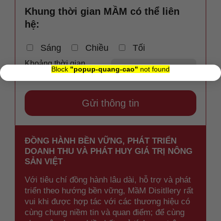
Khung thời gian MẦM có thể liên
hệ:
Sáng
Chiều
Tối
Khoảng thời gian
×
Block
"popup-quang-cao"
not found
MẦM có thể liên hệ:
ĐỒNG HÀNH BỀN VỮNG, PHÁT TRIỂN
DOANH THU VÀ PHÁT HUY GIÁ TRỊ NÔNG
SẢN VIỆT
Với tiêu chí đồng hành lâu dài, hỗ trợ và phát
triển theo hướng bền vững, MầM Disitllery rất
vui khi được hợp tác với các thương hiệu có
cùng chung niềm tin và quan điểm; để cùng