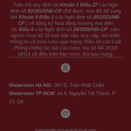
Tuân thủ quy định tại
Khoản 1 Điều 27
của Nghị
định số
52/2013/NĐ-CP
(Đã được sửa đổi bổ sung
bởi
Khoản 9 Điều 1
của Nghị định số
85/2021/NĐ-
CP
) về đăng ký hoạt động thương mại điện
tử;
Điều 6
của Nghị định số
24/2020/NĐ-CP
cấm
người chưa đủ 18 tuổi tiếp cận, truy cập, tìm kiếm
thông tin và mua rượu qua mạng; Điều 16 của Luật
Phòng chống tác hại của rượu, bia số 44/ 2019/
QH14 về điều kiện bán rượu, bia qua mạng.
Showroom Hà Nội:
287 Đ. Trần Khát Chân
Showroom TP HCM
: số 5, Nguyễn Tất Thành,
P
13, Q4
mamdistilleryforwork@gmail.com