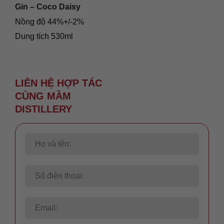
Gin – Coco Daisy
Nồng độ 44%+/-2%
Dung tích 530ml
Xuất xứ: Việt Nam
866.800
₫
LIÊN HỆ
HỢP TÁC
CÙNG
MẦM
DISTILLERY