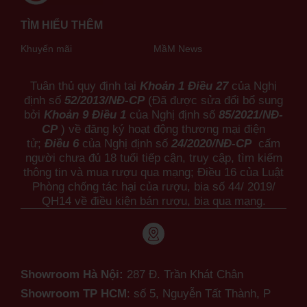
TÌM HIỂU THÊM
Khuyến mãi
MầM News
Tuân thủ quy định tại
Khoản 1 Điều 27
của Nghị
định số
52/2013/NĐ-CP
(Đã được sửa đổi bổ sung
bởi
Khoản 9 Điều 1
của Nghị định số
85/2021/NĐ-
CP
) về đăng ký hoạt động thương mại điện
tử;
Điều 6
của Nghị định số
24/2020/NĐ-CP
cấm
người chưa đủ 18 tuổi tiếp cận, truy cập, tìm kiếm
thông tin và mua rượu qua mạng; Điều 16 của Luật
Phòng chống tác hại của rượu, bia số 44/ 2019/
QH14 về điều kiện bán rượu, bia qua mạng.
Showroom Hà Nội:
287 Đ. Trần Khát Chân
Showroom TP HCM
: số 5, Nguyễn Tất Thành,
P