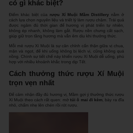
có gì khác biệt?
Điểm khác biệt của
rượu Xí Muội Mầm Distillery
nằm ở
cách lựa chọn nguyên liệu và triết lý làm rượu chậm. Trái quả
được ngâm đủ thời gian để hương vị phát triển tự nhiên,
không ép nhanh, không làm gắt. Rượu nền chưng cất sạch,
giúp giữ trọn tầng hương mà vẫn êm dịu khi thưởng thức.
Mỗi mẻ rượu Xí Muội là sự cân chỉnh cẩn thận giữa vị chua,
mặn và ngọt, để khi uống không bị lệch vị, cũng không quá
nồng. Chính sự tiết chế này khiến rượu Xí Muội dễ uống, phù
hợp với nhiều khoảnh khắc trong dịp Tết.
Cách thưởng thức rượu Xí Muội
trọn vẹn nhất
Để cảm nhận đầy đủ hương vị, Mầm gợi ý thưởng thức rượu
Xí Muội theo cách rất quen: mở
túi ô mai đi kèm
, bày ra đĩa
nhỏ, chấm nhẹ lên chén rồi rót rượu.