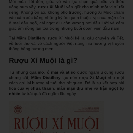
Mỗi mùa Tết đến, giữa vô vàn lựa chọn quà biếu và thức
uống sum vầy,
rượu Xí Muội
vẫn giữ cho mình một vị trí rất
riêng. Không ồn ào, không phô trương, hương Xí Muội chạm
vào cảm xúc bằng những ký ức quen thuộc: vị chua mặn của
ô mai đầu ngõ, cái ngọt dịu còn vương nơi đầu lưỡi và cảm
giác ấm nồng lan tỏa trong những buổi đoàn viên đầu năm.
Tại
Mầm Distillery
, rượu Xí Muội kể lại câu chuyện về Tết,
về tuổi thơ và về cách người Việt nâng niu hương vị truyền
thống bằng hương men.
Rượu Xí Muội là gì?
Từ những quả
mơ, ô mai và atiso
được ngâm ủ cùng rượu
chưng cất,
Mầm Distillery
tạo nên rượu
Xí Muội
như một
cách gợi lại hương vị tuổi thơ rất quen. Đó là sự kết hợp hài
hòa của
vị chua thanh
,
mằn mặn dịu nhẹ
và
hậu ngọt tự
nhiên
từ trái quả đã ngâm lâu ngày.